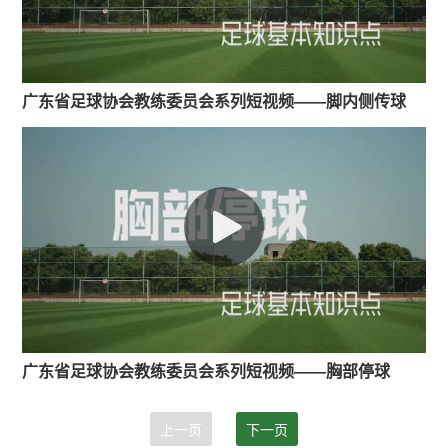
广东省足球协会教练委员会系列短视频——脚内侧传球
广东省足球协会教练委员会系列短视频——胸部停球
上一页
下一页