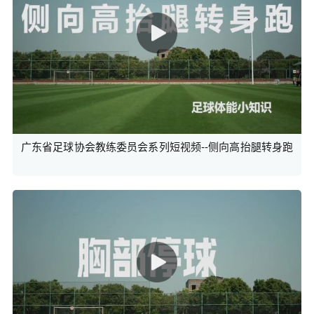
广东省足球协会教练委员会系列短视频--侧向高抬腿转身跑