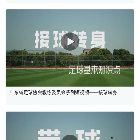
广东省足球协会教练委员会系列短视频——接球转身