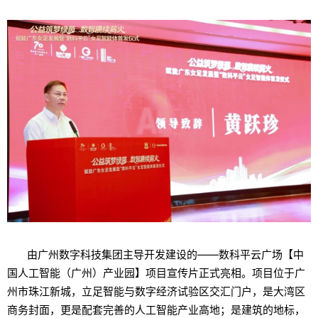
由广州数字科技集团
主导开发建设
的
——数科平云广场
【
中
国人工智能（广州）产业园】项目宣传片正式亮相。
项目位于广
州市珠江新城，立足智能与数字经济试验区交汇门户，是大湾区
商务封面，更是配套完善的人工智能产业高地；是建筑的地标，