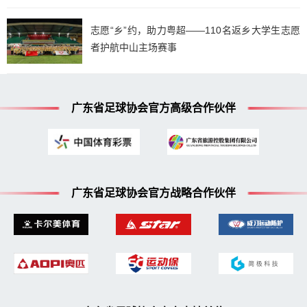
志愿“乡”约，助力粤超——110名返乡大学生志愿
者护航中山主场赛事
广东省足球协会官方高级合作伙伴
广东省足球协会官方战略合作伙伴