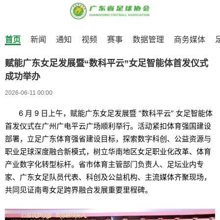
首页
新闻
通知
视频
赛事
数据管理
商务媒体
赋能广东女足发展暨“数科平云”女足智能体首发仪式
成功举办
2026-06-11 00:00
6 月 9 日上午，赋能广东女足发展暨 “
数科平云
” 女足智能体
首发仪式在广州广电平云广场顺利举行。活动紧扣体育强国建设
部署，立足广东体育强省建设目标，探索数字科创、公益资源与
职业足球深度融合新模式，树立华南地区女足职业化改革、体育
产业数字化转型标杆。省市体育主管部门负责人、足坛业内专
家、广东女足队员代表、科创及公益机构、主流媒体齐聚现场，
共同见证南粤女足跨界融合发展重要里程碑。