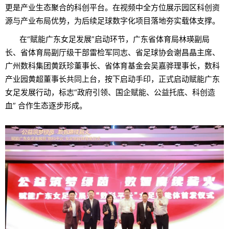
更是产业生态聚合的科创平台。在视频中
全方位展示园区科创资
源与产业布局优势，为后续
足球
数字化项目落地夯实载体支撑。
在
“
赋能广东女足发展
”
启动环节
，
广东省体育
局林瑛
副局
长
、省体育局副厅级干部雷检军同志、
省足球协会谢昌晶主席
、
广州数科集团黄跃珍董事长
、
省体育基金会吴嘉骅
理事长，数科
产业园黄超董事长
共同上台，按下启动手印，正式启动赋能广东
女足发展
行动
，标志
“政府引领、国企赋能、公益托底、科创造
血” 合作
生态逐步形成
。