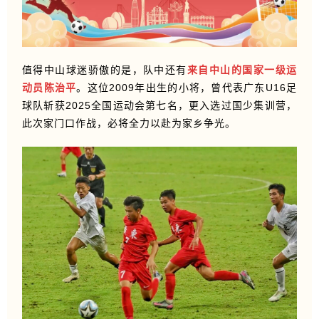
值得中山球迷骄傲的是，队中还有
来自中山的国家一级运
动员陈治平
。这位2009年出生的小将，曾代表广东U16足
球队斩获2025全国运动会第七名，更入选过国少集训营，
此次家门口作战，必将全力以赴为家乡争光。