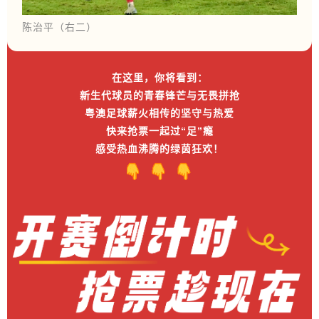
陈治平（右二）
在这里，你将看到：
新生代球员的青春锋芒与无畏拼抢
粤澳足球薪火相传的坚守与热爱
快来抢票一起过“足”瘾
感受热血沸腾的绿茵狂欢！