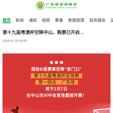
首页
新闻
通知
视频
赛事
数据管理
商务媒体
第十九届粤澳杯空降中山，购票已开启→
2026-01-29 00:00
⚽ ⚽ ⚽
国际B级赛事空降“家门口”
第十九届粤澳杯足球赛
第一回合 · 广东场
将于2月7日
在中山市兴中体育场
重磅开赛！