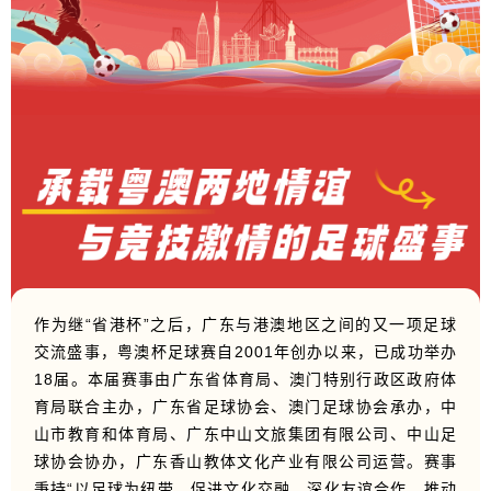
作为继“省港杯”之后，广东与港澳地区之间的又一项足球
交流盛事，粤澳杯足球赛自2001年创办以来，已成功举办
18届。本届赛事由广东省体育局、澳门特别行政区政府体
育局联合主办，广东省足球协会、澳门足球协会承办，中
山市教育和体育局、广东中山文旅集团有限公司、中山足
球协会协办，广东香山教体文化产业有限公司运营。赛事
秉持“以足球为纽带，促进文化交融，深化友谊合作，推动