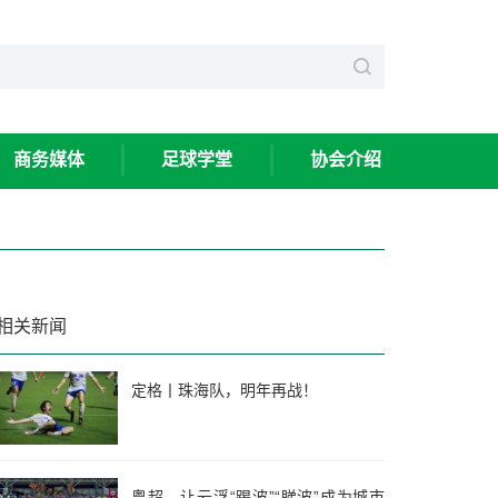
商务媒体
足球学堂
协会介绍
相关新闻
定格丨珠海队，明年再战！
粤超，让云浮“踢波”“睇波”成为城市