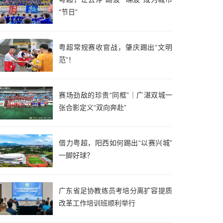
“节日”
粤超常规赛收官战，肇庆踢出“文明
范”！
赛场劲敌的珍贵“同框”｜广湛双城一
张合影定义“双向奔赴”
借力粤超，阳西如何踢出“以赛兴城”
一脚好球？
广东省足协教练员考培分离扩容提质
改革工作培训班顺利举行