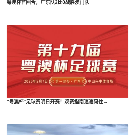
粤澳杯首回合，广东队2比0战胜澳门队
新闻
“粤澳杯”足球赛明日开赛！观赛指南速速码住→
新闻