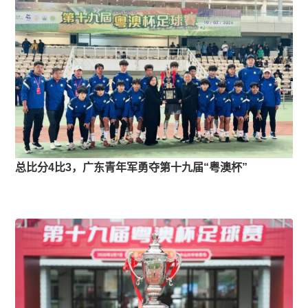
总比分4比3，广东青年军勇夺第十九届“粤澳杯”
新闻