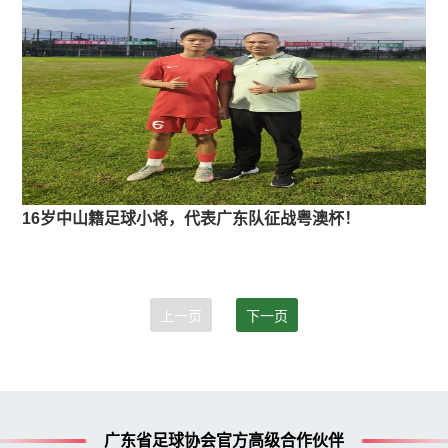
16岁中山籍足球小将，代表广东队征战粤澳杯！
上一页
下一页
广东省足球协会官方高级合作伙伴