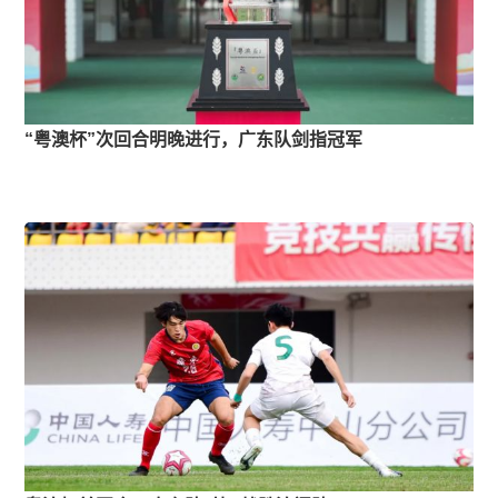
“粤澳杯”次回合明晚进行，广东队剑指冠军
新闻